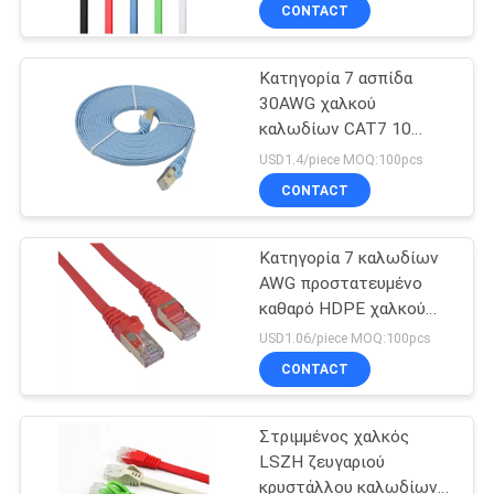
ΈΛΕΓΧΟΣ
CONTACT
Κατηγορία 7 ασπίδα
SITEMAP
13
30AWG χαλκού
καλωδίων CAT7 10
αδιάβροχο
PRIVACY
Gigabit AOC RJ45
USD1.4/piece MOQ:100pcs
καλώδιο οπτικών
POLICY
CONTACT
ινών
Κατηγορία 7 καλωδίων
AWG προστατευμένο
καθαρό HDPE χαλκού
12
καλωδίων Cat6 AOC
USD1.06/piece MOQ:100pcs
CAT7
CONTACT
Καλώδιο MPO MTP
Στριμμένος χαλκός
LSZH ζευγαριού
κρυστάλλου καλωδίων