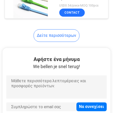
δικτύων CAT6 RJ45
USD0.54/piece MOQ:100pcs
AOC κεφάλι
CONTACT
23
πλεξίδα οπτικών
Δείτε περισσότερων
ινών
Αφήστε ένα μήνυμα
We bellen je snel terug!
85
Πομποδέκτης ινών
Gigabit