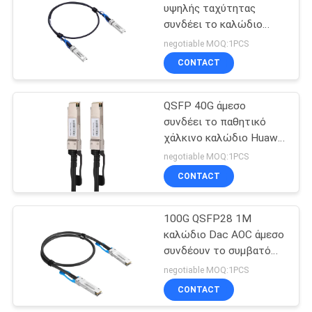
υψηλής ταχύτητας
συνδέει το καλώδιο
15
Twinax χαλκού συμβατό
negotiable MOQ:1PCS
με Huawei H3C
CONTACT
aoc καλώδιο ινών
QSFP 40G άμεσο
συνδέει το παθητικό
χάλκινο καλώδιο Huawei
Cisco H3C χάλκινων
negotiable MOQ:1PCS
καλωδίων
CONTACT
20
καλώδιο cat5e
100G QSFP28 1M
καλώδιο Dac AOC άμεσο
ethernet
συνδέουν το συμβατό
σύστημα χάλκινων
negotiable MOQ:1PCS
καλωδίων
CONTACT