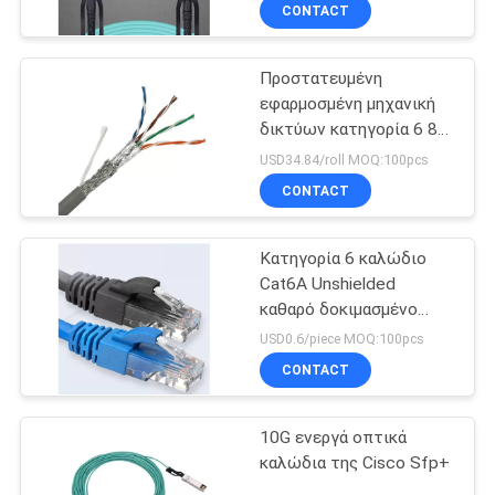
ΈΛΕΓΧΟΣ
CONTACT
Προστατευμένη
SITEMAP
13
εφαρμοσμένη μηχανική
δικτύων κατηγορία 6 8-
αδιάβροχο
PRIVACY
πυρήνων ζευγαριού
USD34.84/roll MOQ:100pcs
καλώδιο οπτικών
καλωδίων στριμμένη
POLICY
CONTACT
Cat6a καλώδιο δικτύων
ινών
Κατηγορία 6 καλώδιο
Cat6A Unshielded
καθαρό δοκιμασμένο
12
χαλκός 24AWG δικτύων
USD0.6/piece MOQ:100pcs
CONTACT
Καλώδιο MPO MTP
10G ενεργά οπτικά
καλώδια της Cisco Sfp+