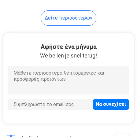
10
Δείτε περισσότερων
καλώδιο cat6a
ethernet
Αφήστε ένα μήνυμα
We bellen je snel terug!
5
Επίπεδο καλώδιο
δικτύων