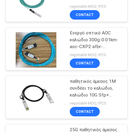
negotiable MOQ:1PCS
CONTACT
23
πλεξίδα οπτικών
Ενεργό οπτικό AOC
καλώδιο 300g-0.01km-
ινών
aoc-CXP2 afbr-
86pd10z-HW1 HUAWEI
negotiable MOQ:1PCS
CONTACT
παθητικός άμεσος 1M
85
συνδέει το καλώδιο,
Πομποδέκτης ινών
καλώδιο 10G Sfp+
Twinax με Huawei H3C
negotiable MOQ:1PCS
Gigabit
CONTACT
25G παθητικός άμεσος