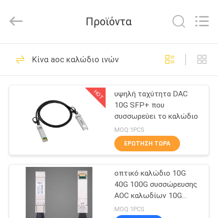
-
2025
WanyYi Telecom Tech Co.,Limited.
Προϊόντα
All
Rights
Reserved.
ΣΠΊΤΙ
89
Κίνα aoc καλώδιο ινών
καλώδιο οπτικών
ΠΡΟΪΌΝΤΑ
ινών
HOT
υψηλή ταχύτητα DAC
10G SFP+ που
ΠΕΡΊΠΟΥ
συσσωρεύει το καλώδιο
ΕΜΕΊΣ
MOQ:1PCS
ΕΡΏΤΗΣΗ ΤΏΡΑ
12
ΓΎΡΟΣ
θωρακισμένο
οπτικό καλώδιο 10G
ΕΡΓΟΣΤΑΣΊΩΝ
40G 100G συσσώρευσης
καλώδιο οπτικών
AOC καλωδίων 10G
ΠΟΙΟΤΙΚΌΣ
SFP+ AOC
MOQ:1PCS
ινών