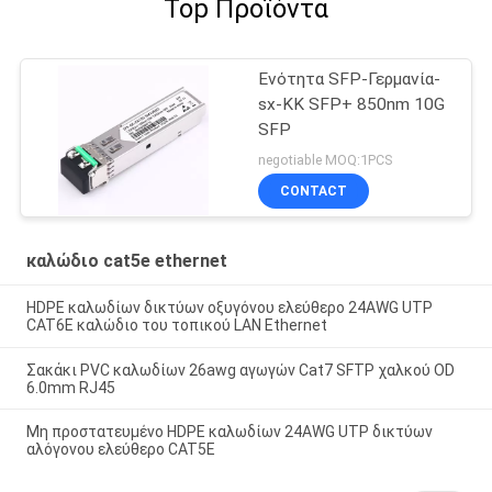
Top Προϊόντα
Ενότητα SFP-Γερμανία-
sx-ΚΚ SFP+ 850nm 10G
SFP
negotiable MOQ:1PCS
CONTACT
καλώδιο cat5e ethernet
HDPE καλωδίων δικτύων οξυγόνου ελεύθερο 24AWG UTP
CAT6E καλώδιο του τοπικού LAN Ethernet
Σακάκι PVC καλωδίων 26awg αγωγών Cat7 SFTP χαλκού OD
6.0mm RJ45
Μη προστατευμένο HDPE καλωδίων 24AWG UTP δικτύων
αλόγονου ελεύθερο CAT5E