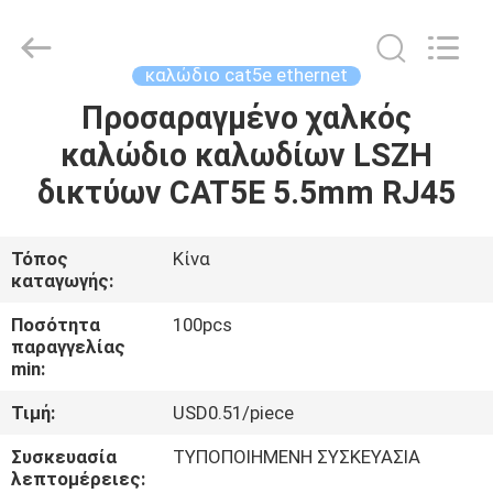
-
2026
WanyYi Telecom Tech Co.,Limited.
All
Rights
καλώδιο cat5e ethernet
Reserved.
Προσαραγμένο χαλκός
ΣΠΊΤΙ
καλώδιο καλωδίων LSZH
ΠΡΟΪΌΝΤΑ
δικτύων CAT5E 5.5mm RJ45
ΠΕΡΊΠΟΥ
Τόπος
Κίνα
καταγωγής:
ΕΜΕΊΣ
Ποσότητα
100pcs
παραγγελίας
ΓΎΡΟΣ
min:
ΕΡΓΟΣΤΑΣΊΩΝ
Τιμή:
USD0.51/piece
Συσκευασία
ΤΥΠΟΠΟΙΗΜΕΝΗ ΣΥΣΚΕΥΑΣΙΑ
ΠΟΙΟΤΙΚΌΣ
λεπτομέρειες: