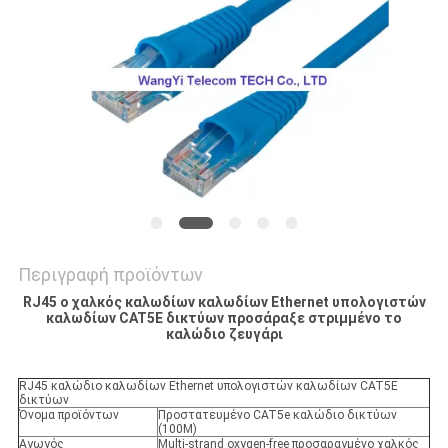
Περιγραφή προϊόντων
RJ45 ο χαλκός καλωδίων καλωδίων Ethernet υπολογιστών
καλωδίων CAT5E δικτύων προσάραξε στριμμένο το
καλώδιο ζευγάρι
RJ45 καλώδιο καλωδίων Ethernet υπολογιστών καλωδίων CAT5E
δικτύων
Όνομα προϊόντων
Προστατευμένο CAT5e καλώδιο δικτύων
(100M)
Αγωγός
Multi-strand oxygen-free προσαραγμένο χαλκός