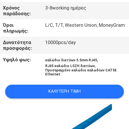
ΈΛΕΓΧΟΣ
Χρόνος
3-8working ημέρες
παράδοσης:
SITEMAP
Όροι
L/C, T/T, Western Union, MoneyGram
πληρωμής:
PRIVACY
Δυνατότητα
10000pcs/day
προσφοράς:
POLICY
Υψηλό φως:
,
καλώδιο δικτύων 5.5mm RJ45
,
RJ45 καλώδιο LSZH δικτύων
Προσαραγμένο καλώδιο καλωδίων CAT5E
Ethernet
ΚΑΛΎΤΕΡΗ ΤΙΜΉ