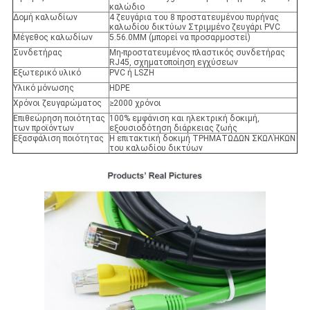
καλώδιο
Δομή καλωδίων
4 ζευγάρια του 8 προστατευμένου πυρήνας
καλωδίου δικτύων Στριμμένο ζευγάρι PVC
Μέγεθος καλωδίων
5.56.0MM (μπορεί να προσαρμοστεί)
Συνδετήρας
Μη-προστατευμένος πλαστικός συνδετήρας
RJ45, σχηματοποίηση εγχύσεων
Εξωτερικό υλικό
PVC ή LSZH
Υλικό μόνωσης
HDPE
Χρόνοι ζευγαρώματος
≥2000 χρόνοι
Επιθεώρηση ποιότητας
100% εμφάνιση και ηλεκτρική δοκιμή,
των προϊόντων
εξουσιοδότηση διάρκειας ζωής
Εξασφάλιση ποιότητας
Η επιτακτική δοκιμή ΤΡΗΜΑΤΩΔΩΝ ΣΚΩΛΉΚΩΝ
του καλωδίου δικτύων