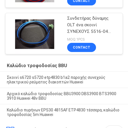
CONTACT
Συνδετήρας δύναμης
OLT ένα σκοινί
ΣΥΝΕΧΟΎΣ 5516-04
δύναμης 48V
MOQ:1PCS
CONTACT
Καλώδιο τροφοδοσίας BBU
Σκοινί s6720 s5720 etp4830 b1a2 παροχής συνεχούς
ηλεκτρικού ρεύματος διακοπτών Huawei
Αρχικό καλώδιο τροφοδοσίας BBU3900 DBS3900 BTS3900
3910 Huawei 48v BBU
Καλώδιο πυρήνων EPS30 4815AF ETP4830 τέσσερα, καλώδιο
τροφοδοσίας 5m Huawei