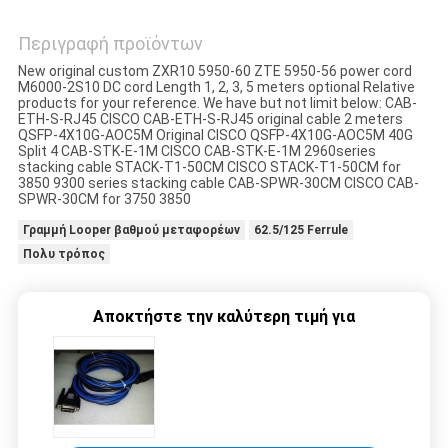
Περιγραφή προϊόντων
New original custom ZXR10 5950-60 ZTE 5950-56 power cord
M6000-2S10 DC cord Length 1, 2, 3, 5 meters optional Relative
products for your reference. We have but not limit below: CAB-
ETH-S-RJ45 CISCO CAB-ETH-S-RJ45 original cable 2 meters
QSFP-4X10G-AOC5M Original CISCO QSFP-4X10G-AOC5M 40G
Split 4 CAB-STK-E-1M CISCO CAB-STK-E-1M 2960series
stacking cable STACK-T1-50CM CISCO STACK-T1-50CM for
3850 9300 series stacking cable CAB-SPWR-30CM CISCO CAB-
SPWR-30CM for 3750 3850
Γραμμή Looper βαθμού μεταφορέων
62.5/125 Ferrule
Πολυ τρόπος
Αποκτήστε την καλύτερη τιμή για