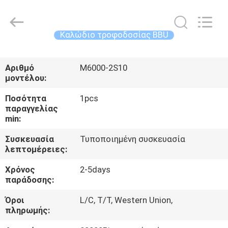
-
2026
WanyYi Telecom Tech Co.,Limited.
All
Rights
Καλώδιο τροφοδοσίας BBU
Reserved.
ΣΠΊΤΙ
Αριθμό
M6000-2S10
μοντέλου:
ΠΡΟΪΌΝΤΑ
Ποσότητα
1pcs
παραγγελίας
ΠΕΡΊΠΟΥ
min:
ΕΜΕΊΣ
Συσκευασία
Τυποποιημένη συσκευασία
λεπτομέρειες:
ΓΎΡΟΣ
Χρόνος
2-5days
παράδοσης:
ΕΡΓΟΣΤΑΣΊΩΝ
Όροι
L/C, T/T, Western Union,
πληρωμής:
ΠΟΙΟΤΙΚΌΣ