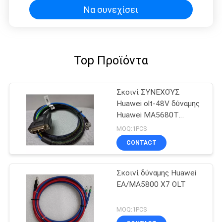
Να συνεχίσει
Top Προϊόντα
Σκοινί ΣΥΝΕΧΟΎΣ
Huawei olt-48V δύναμης
Huawei MA5680T
5683T
MOQ:1PCS
CONTACT
Σκοινί δύναμης Huawei
EA/MA5800 X7 OLT
MOQ:1PCS