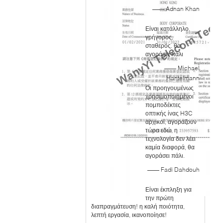
—— Adnan Khan
Είναι κατάλληλο,
γρήγορος,
σταθερός. θα
αγοράσει πάλι
—— Michael
Hantelmann
Οι προηγουμένως
χρησιμοποιημένοι
πομποδέκτες
οπτικής ίνας H3C
αρχικοί, αγοράζουν
τώρα εδώ, η
τεχνολογία δεν λέει
καμία διαφορά, θα
αγοράσει πάλι.
—— Fadi Dahdouh
Είναι έκπληξη για
την πρώτη
διαπραγμάτευση! η καλή ποιότητα,
λεπτή εργασία, ικανοποίησε!