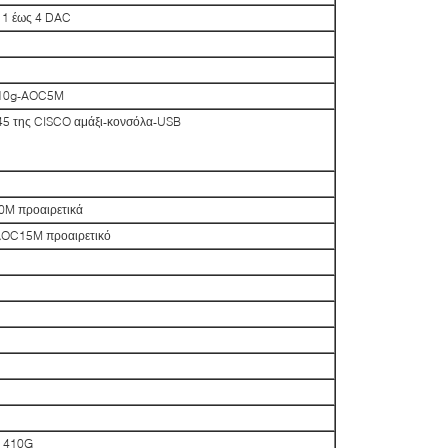
 1 έως 4 DAC
P-10g-AOC5M
45 της CISCO αμάξι-κονσόλα-USB
M προαιρετικά
-AOC15M προαιρετικό
s 410G