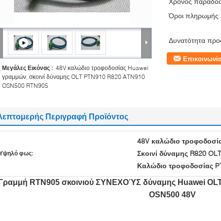
Χρόνος παράδο
Όροι πληρωμής:
Δυνατότητα προ
Επικοινωνί
Μεγάλες Εικόνας :
48V καλώδιο τροφοδοσίας Huawei
γραμμών, σκοινί δύναμης OLT PTN910 R820 ATN910
OSN500 RTN905
Λεπτομερής Περιγραφή Προϊόντος
48V καλώδιο τροφοδοσί
Σκοινί δύναμης R820 OL
Υψηλό φως:
Καλώδιο τροφοδοσίας P
Γραμμή RTN905 σκοινιού ΣΥΝΕΧΟΎΣ δύναμης Huawei OLT
OSN500 48V