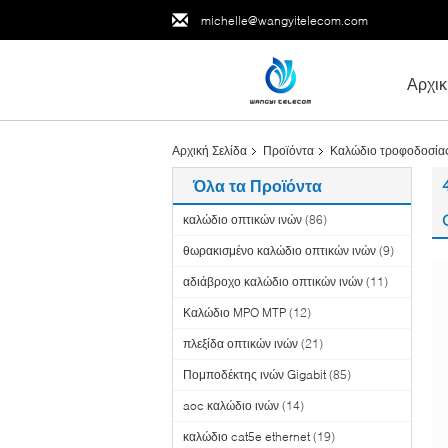
michelle@wangyitelecom.com
Αρχικ
Αρχική Σελίδα
Προϊόντα
Καλώδιο τροφοδοσία
Όλα τα Προϊόντα
καλώδιο οπτικών ινών
(86)
θωρακισμένο καλώδιο οπτικών ινών
(9)
αδιάβροχο καλώδιο οπτικών ινών
(11)
Καλώδιο MPO MTP
(12)
πλεξίδα οπτικών ινών
(21)
Πομποδέκτης ινών Gigabit
(85)
aoc καλώδιο ινών
(14)
καλώδιο cat5e ethernet
(19)