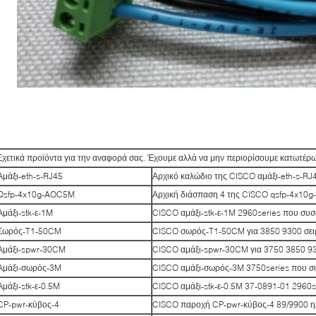
Σχετικά προϊόντα για την αναφορά σας. Έχουμε αλλά να μην περιορίσουμε κατωτέρω
Αμάξι-eth-s-RJ45
Αρχικό καλώδιο της CISCO αμάξι-eth-s-RJ
Qsfp-4x10g-AOC5M
Αρχική διάσπαση 4 της CISCO qsfp-4x1
Αμάξι-stk-ε-1M
CISCO αμάξι-stk-ε-1M 2960series που συσ
Σωρός-T1-50CM
CISCO σωρός-T1-50CM για 3850 9300 σει
Αμάξι-spwr-30CM
CISCO αμάξι-spwr-30CM για 3750 3850 9
Αμάξι-σωρός-3M
CISCO αμάξι-σωρός-3M 3750series που σ
Αμάξι-stk-ε-0.5M
CISCO αμάξι-stk-ε-0.5M 37-0891-01 2960
CP-pwr-κύβος-4
CISCO παροχή CP-pwr-κύβος-4 89/9900 ηλ