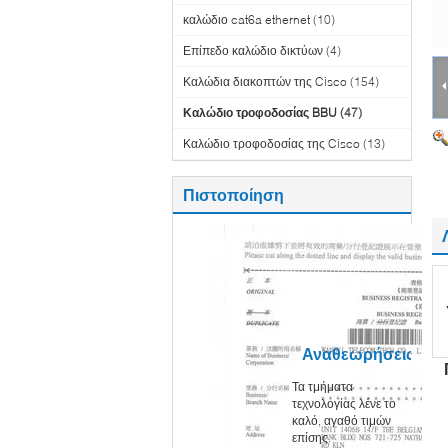
καλώδιο cat6a ethernet
(10)
Επίπεδο καλώδιο δικτύων
(4)
Καλώδια διακοπτών της Cisco
(154)
Καλώδιο τροφοδοσίας BBU
(47)
Καλώδιο τροφοδοσίας της Cisco
(13)
Πιστοποίηση
Αναθεωρήσεις
Τα τμήματα
πελατών
τεχνολογίας λένε το
καλό, αγαθό τιμών
επίσης.