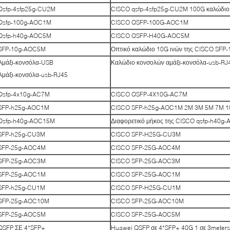
Qsfp-4sfp25g-CU2M
CISCO qsfp-4sfp25g-CU2M 100G καλώδιο
Qsfp-100g-AOC1M
CISCO QSFP-100G-AOC1M
Qsfp-h40g-AOC5M
CISCO QSFP-H40G-AOC5M
SFP-10g-AOC5M
Οπτικό καλώδιο 10G ινών της CISCO SF
Αμάξι-κονσόλα-USB
Καλώδιο κονσολών αμάξι-κονσόλα-usb-RJ
Αμάξι-κονσόλα-usb-RJ45
Qsfp-4x10g-AC7M
CISCO QSFP-4X10G-AC7M
SFP-h25g-AOC1M
CISCO SFP-h25g-AOC1M 2M 3M 5M 7M 10
Qsfp-h40g-AOC15M
Διαφορετικό μήκος της CISCO qsfp-h40g
SFP-h25g-CU3M
CISCO SFP-H25G-CU3M
SFP-25g-AOC4M
CISCO SFP-25G-AOC4M
SFP-25g-AOC3M
CISCO SFP-25G-AOC3M
SFP-25g-AOC1M
CISCO SFP-25G-AOC1M
SFP-h25g-CU1M
CISCO SFP-H25G-CU1M
SFP-25g-AOC10M
CISCO SFP-25G-AOC10M
SFP-25g-AOC5M
CISCO SFP-25G-AOC5M
QSFP ΣΕ 4*SFP+
Huawei QSFP σε 4*SFP+ 40G 1 σε 3meter