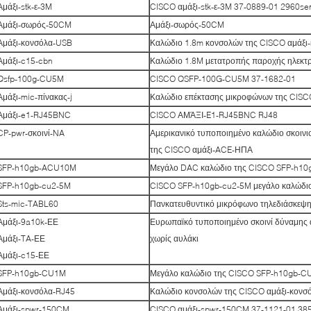
Αμάξι-stk-ε-3M
CISCO αμάξι-stk-ε-3M 37-0889-01 2960ser
Αμάξι-σωρός-50CM
Αμάξι-σωρός-50CM
Αμάξι-κονσόλα-USB
Καλώδιο 1.8m κονσολών της CISCO αμάξι
Αμάξι-c15-cbn
Καλώδιο 1.8M μετατροπής παροχής ηλεκτρ
Qsfp-100g-CU5M
CISCO QSFP-100G-CU5M 37-1682-01
Αμάξι-mic-πίνακας-j
Καλώδιο επέκτασης μικροφώνων της CISCO
Αμάξι-e1-RJ45BNC
CISCO ΑΜΆΞΙ-E1-RJ45BNC RJ48
CP-pwr-σκοινί-NA
Αμερικανικό τυποποιημένο καλώδιο σκοινι
της CISCO αμάξι-ACE-ΗΠΑ
SFP-h10gb-ACU10M
Μεγάλο DAC καλώδιο της CISCO SFP-h1
SFP-h10gb-cu2-5M
CISCO SFP-h10gb-cu2-5M μεγάλο καλώδι
Sts-mic-TABL60
Πανκατευθυντικό μικρόφωνο τηλεδιάσκεψη
Αμάξι-9a10k-ΕΕ
Ευρωπαϊκό τυποποιημένο σκοινί δύναμης 
Αμάξι-TA-ΕΕ
χωρίς αυλάκι
Αμάξι-c15-ΕΕ
SFP-h10gb-CU1M
Μεγάλο καλώδιο της CISCO SFP-h10gb-
Αμάξι-κονσόλα-RJ45
Καλώδιο κονσολών της CISCO αμάξι-κονσ
Αμάξι-spwr-150CM
CISCO αμάξι-spwr-150CM 37-1121-01 385