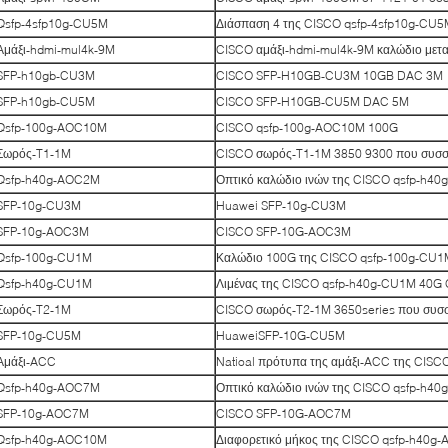
Qsfp-4sfp10g-CU5M
Διάσπαση 4 της CISCO qsfp-4sfp10g-CU
Αμάξι-hdmi-mul4k-9M
CISCO αμάξι-hdmi-mul4k-9M καλώδιο μετ
SFP-h10gb-CU3M
CISCO SFP-H10GB-CU3M 10GB DAC 3M
SFP-h10gb-CU5M
CISCO SFP-H10GB-CU5M DAC 5M
Qsfp-100g-AOC10M
CISCO qsfp-100g-AOC10M 100G
Σωρός-T1-1M
CISCO σωρός-T1-1M 3850 9300 που συσσ
Qsfp-h40g-AOC2M
Οπτικό καλώδιο ινών της CISCO qsfp-h4
SFP-10g-CU3M
Huawei SFP-10g-CU3M
SFP-10g-AOC3M
CISCO SFP-10G-AOC3M
Qsfp-100g-CU1M
Καλώδιο 100G της CISCO qsfp-100g-CU
Qsfp-h40g-CU1M
Λιμένας της CISCO qsfp-h40g-CU1M 40G
Σωρός-T2-1M
CISCO σωρός-T2-1M 3650series που συσσ
SFP-10g-CU5M
HuaweiSFP-10G-CU5M
Αμάξι-ACC
Natioal πρότυπα της αμάξι-ACC της CISC
Qsfp-h40g-AOC7M
Οπτικό καλώδιο ινών της CISCO qsfp-h4
SFP-10g-AOC7M
CISCO SFP-10G-AOC7M
Qsfp-h40g-AOC10M
Διαφορετικό μήκος της CISCO qsfp-h40g