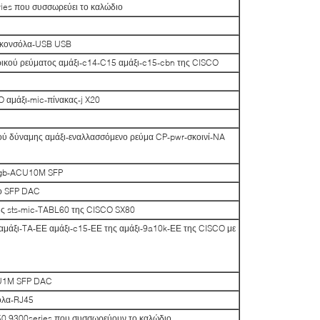
ies που συσσωρεύει το καλώδιο
-κονσόλα-USB USB
ικού ρεύματος αμάξι-c14-C15 αμάξι-c15-cbn της CISCO
 αμάξι-mic-πίνακας-j X20
ού δύναμης αμάξι-εναλλασσόμενο ρεύμα CP-pwr-σκοινί-NA
0gb-ACU10M SFP
ο SFP DAC
ς sts-mic-TABL60 της CISCO SX80
αμάξι-TA-ΕΕ αμάξι-c15-ΕΕ της αμάξι-9a10k-ΕΕ της CISCO με
CU1M SFP DAC
όλα-RJ45
0 9300series που συσσωρεύουν το καλώδιο