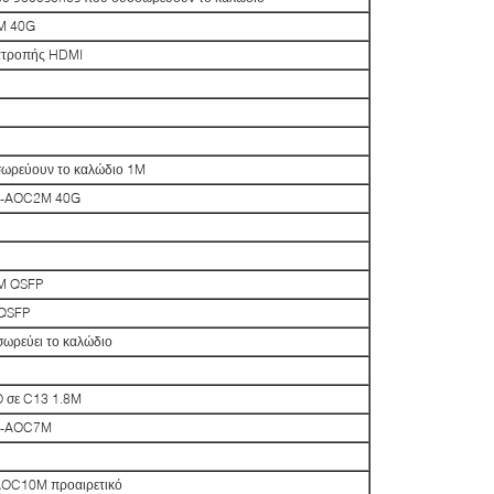
5M 40G
ατροπής HDMI
ωρεύουν το καλώδιο 1M
0g-AOC2M 40G
1M QSFP
 QSFP
ωρεύει το καλώδιο
O σε C13 1.8M
0g-AOC7M
-AOC10M προαιρετικό