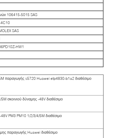
ινών 106415-5015 SAS
-4C10
 MOLEX SAS
I
-86PD10Z-HW1
/5M παραγωγής s5720 Huawei etp4830-b1a2 διαθέσιμο
5M σκοινιού δύναμης -48V διαθέσιμο
48V PM3 PM10 1/2/3/4/5M διαθέσιμο
αμης παραγωγής Huawei διαθέσιμο