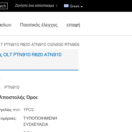
Ζητήστε ένα απόσπασμα
|
rch
Greek
ασίων
Ποιοτικός έλεγχος
επαφή
 OLT PTN910 R820 ATN910 OSN500 RTN905
ης OLT PTN910 R820 ATN910
:
:
PTN910
Αποστολής Όροι:
γελίας min:
1PCS
ομέρειες:
ΤΥΠΟΠΟΙΗΜΕΝΗ
ΣΥΣΚΕΥΑΣΙΑ