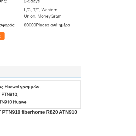
σης:
2-5days
L/C, T/T, Western
Union, MoneyGram
σφοράς:
80000Pieces ανά ημέρα
α
ας Huawei γραμμών
,
T PTN910
,
TN910 Huawei
 PTN910 fiberhome R820 ATN910