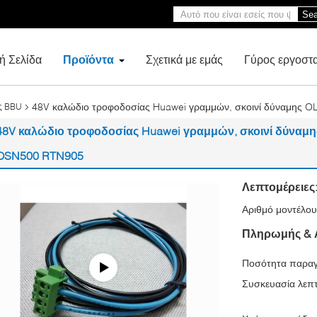
Sea
ή Σελίδα
Προϊόντα
Σχετικά με εμάς
Γύρος εργοστ
48V καλώδιο τροφοδοσίας Huawei γραμμών, σκοινί δύναμης
ς BBU
48V καλώδιο τροφοδοσίας Huawei γραμμών, σκοινί δύναμ
OSN500 RTN905
Λεπτομέρειες
Αριθμό μοντέλου
Πληρωμής & 
Ποσότητα παραγ
Συσκευασία λεπτ